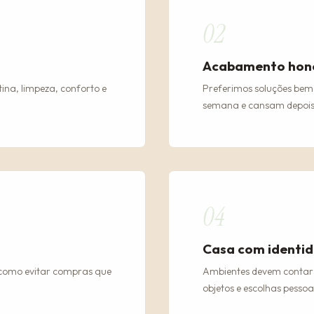
02
Acabamento hon
tina, limpeza, conforto e
Preferimos soluções bem
semana e cansam depois
04
Casa com identi
 como evitar compras que
Ambientes devem contar a
objetos e escolhas pessoai