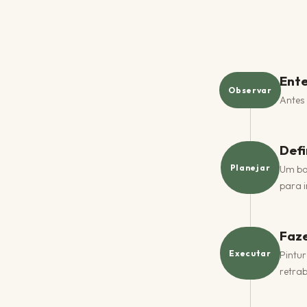
Ente
Observar
Antes 
Defi
Planejar
Um bo
para i
Faze
Executar
Pintur
retrab