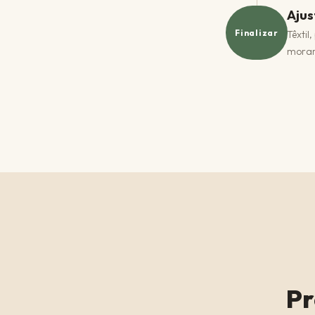
Ajus
Finalizar
Têxtil
morar
Pr