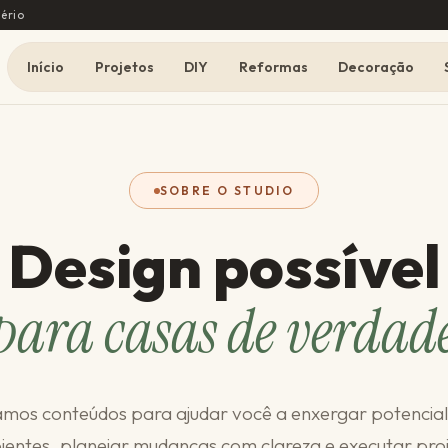
ério
Início
Projetos
DIY
Reformas
Decoração
SOBRE O STUDIO
Design possível
para casas de verdad
amos conteúdos para ajudar você a enxergar potencial
entes, planejar mudanças com clareza e executar pro