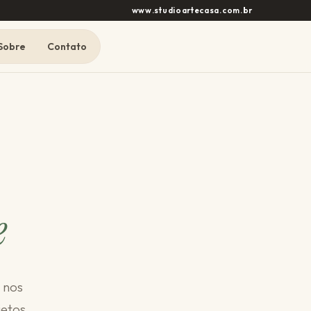
www.studioartecasa.com.br
Sobre
Contato
e
 nos
jetos