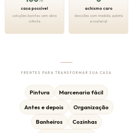
casa possível
achismo caro
soluções bonitas sem obra
decisões com medida, paleta
infinita
e material
FRENTES PARA TRANSFORMAR SUA CASA
Pintura
Marcenaria fácil
Antes e depois
Organização
Banheiros
Cozinhas