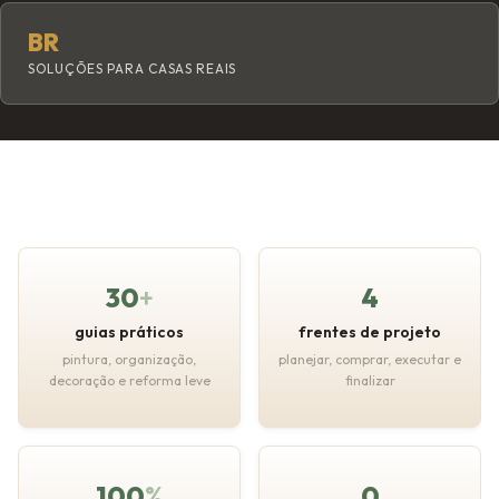
BR
SOLUÇÕES PARA CASAS REAIS
30
+
4
guias práticos
frentes de projeto
pintura, organização,
planejar, comprar, executar e
decoração e reforma leve
finalizar
100
%
0