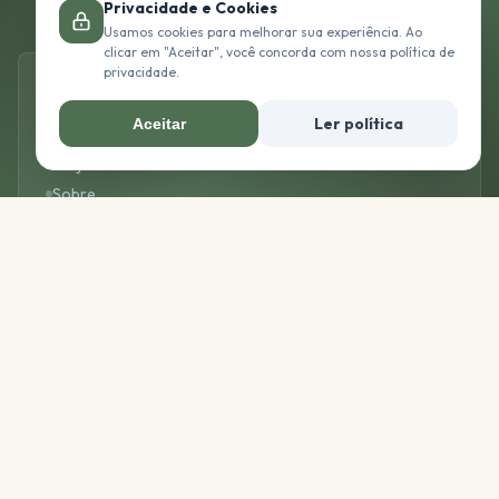
Privacidade e Cookies
Usamos cookies para melhorar sua experiência. Ao
clicar em "Aceitar", você concorda com nossa política de
privacidade.
STUDIO
Ler política
Aceitar
Início
Projetos
Sobre
Contato
Privacidade
Termos de Uso
GUIAS
DIY
Reformas
Decoração
Organização